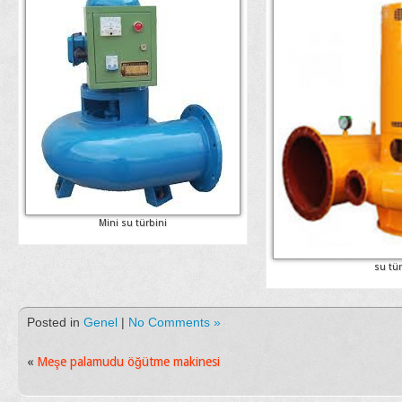
Mini su türbini
su tür
Posted in
Genel
|
No Comments »
«
Meşe palamudu öğütme makinesi