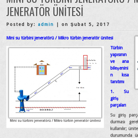
JENERATÖR ÜNITESI
Posted by:
admin
| on Şubat 5, 2017
Mini su türbini jeneratörü / Mikro türbin jeneratör ünitesi
Türbin
yapısının
ve ana
bileşenini
n kısa
tanıtımı
1. Su
giriş
parçaları
Su giriş parç
Mini su türbini jeneratörü / Mikro türbin jeneratör ünitesi
durması gere
kullanılır; üni
durumunda ün