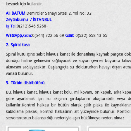
kesmek için kullanılır.
Ali BATUM
Demirciler Sanayi Sitesi 2. Yol No: 32
Zeytinburnu
/
İSTANBUL
İş Tel:
0(212)546 5268-
WatsApp,
Gsm:
0(544) 722 56 69
Gsm:
0(532) 658 13 65
2. Spiral kasa
Spiral kutu içine sabit kılavuz kanat ile donatılmış kaynak parçası dö
dönüşü haline gelmesini sağlayacak ve suyun çevresi boyunca kılav
akmasını sağlayacaktır. Başlangıçta su doldururken havayı dışarı atmak 
vanası bulunur.
3. Türbin distribütörü
Bu, kılavuz kanat, kılavuz kanat kolu, mil kovanı, ön kapak, arka kap
göre ayarlamak için su akışının girdaplarını oluşturabilir veya d
kullanılır.
Kontrol halkası bir bütün olarak çelik plaka ile kaynaklanı
kablolama plakası, kontrol halkasının alt yüzeyinde bulunur. Kontrol h
servomotorun balanssızlığı nedeniyle aşırı bükülmeye neden olmaz.