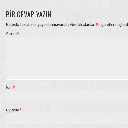
BIR CEVAP YAZIN
E-posta hesabınız yayımlanmayacak.
Gerekli alanlar
*
ile işaretlenmişlerd
Yorum
*
İsim
*
E-posta
*